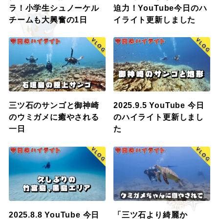
ラ！小学生シュノーケル
迫力！YouTube今日のハ
チームも大興奮の1日
イライト更新しました
三ツ石のサンゴと御神崎
2025.9.5 YouTube 今日
のウミガメに癒やされる
のハイライト更新しまし
一日
た
2025.8.8 YouTube 今日
「三ツ石より綺麗か