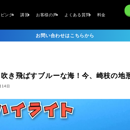
イビング
講習
お客様の声
よくある質問
料金
お問い合わせはこちらから
を吹き飛ばすブルーな海！今、崎枝の地
月14日