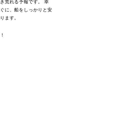
き荒れる予報です。 幸
すぐに、船をしっかりと安
祈ります。
イ！