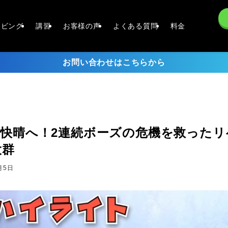
イビング
講習
お客様の声
よくある質問
料金
お問い合わせはこちらから
快晴へ！2連続ボーズの危機を救った
大群
月5日